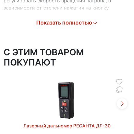
регулировать скорость вращения патрона, в
зависимости от степени нажатия на кнопку
выключателя. Кнопка переключателя направления
вращения (реверс) позволяет выбрать режим
Показать полностью
закручивания или выкручивания шурупов, что
расширяет сферу применения инструмента.
Металлический одномуфтовый быстрозажимной
C ЭТИМ ТОВАРОМ
патрон обеспечивает надежное крепление оснастки
ПОКУПАЮТ
и предотвращает ее случайное ослабление или
выпадение при высоких нагрузках. Модель
оснащена блокировкой шпинделя, что
дополнительно упрощает замену оснастки.
Наличие встроенный подсветки позволяет
комфортно работать в помещениях с
недостаточным освещением. В комплекте идет
фирменный кейс для удобства хранения.
Лазерный дальномер РЕСАНТА ДЛ-30