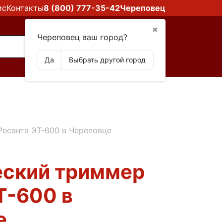
ис
Контакты
8 (800) 777-35-42
Череповец
✖
Череповец ваш город?
Да
Выбрать другой город
есанта ЭТ-600 в Череповце
еский триммер
Т-600 в
е