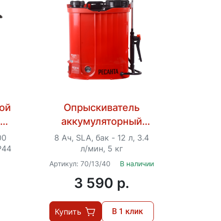
ой
Опрыскиватель
а
аккумуляторный
)
Ресанта SP-12СК
00
8 Ач, SLA, бак - 12 л, 3.4
P44
л/мин, 5 кг
Артикул: 70/13/40
В наличии
3 590 p.
Купить
В 1 клик