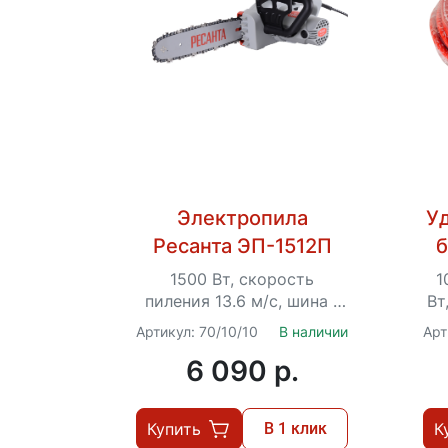
Электропила
У
Ресанта ЭП-1512П
б
С
1500 Вт, скорость
1
пиления 13.6 м/с, шина -
Вт
30.5 см, шаг цепи - 3/8",
Артикул: 70/10/10
В наличии
Арт
автоматическая смазка
6 090 p.
Купить
В 1 клик
К