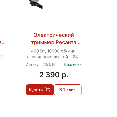
Электрический
а
триммер Ресанта
ЭТ-450
,
400 Вт, 10000 об/мин,
420
скашивание леской - 240
Ø –
мм, Ø – 1.2 мм, 1.4 кг
Артикул: 70/1/16
В наличии
.
2 390 p.
Купить
В 1 клик