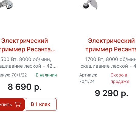
Электрический
Электрический
триммер Ресанта
триммер Ресант
ЭТ-1500НВ
ЭТ-1700НВ
1500 Вт, 8000 об/мин,
1700 Вт, 8000 об/мин
ашивание леской - 420
скашивание леской - 
, ножом - 255 мм, Ø –
мм, ножом - 255 мм, 
икул: 70/1/22
В наличии
Артикул:
Скоро в
2 мм, плавный пуск,...
2 мм, плавный пуск,..
70/1/24
продаже
8 690 p.
9 290 p.
упить
В 1 клик