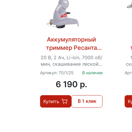
Аккумуляторный
триммер Ресанта
ЭТ-20-2ЛИ
20 В, 2 Ач, Li-ion, 7000 об/
мин, скашивание леской -
ск
28 cм, Ø – 1.2 мм, ЕА+
мм
Артикул: 70/1/25
В наличии
Арт
6 190 p.
Купить
В 1 клик
К