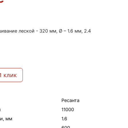
ивание леской - 320 мм, Ø – 1.6 мм, 2.4
1 клик
Ресанта
н
11000
и, мм
1.6
600