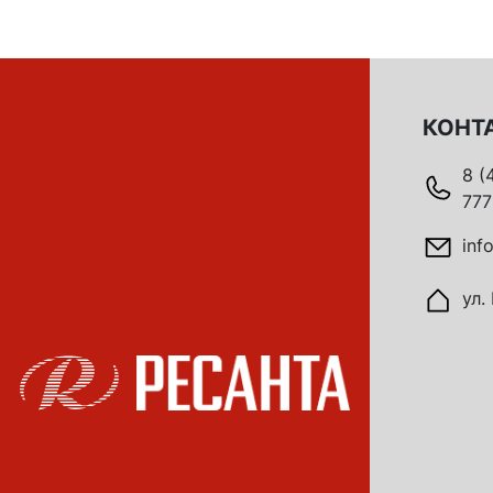
КОНТ
8 (
777
inf
ул.