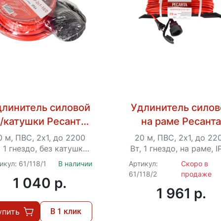
длинитель силовой
Удлинитель силов
/катушки Ресанта
на раме Ресант
У-2х1-10/0 (IP44)
СУ-2х1-20/1 (IP44
0 м, ПВС, 2х1, до 2200
20 м, ПВС, 2х1, до 22
, 1 гнездо, без катушки,
Вт, 1 гнездо, на раме, I
IP44
икул: 61/118/1
В наличии
Артикул:
Скоро в
61/118/2
продаже
1 040 p.
1 961 p.
упить
В 1 клик