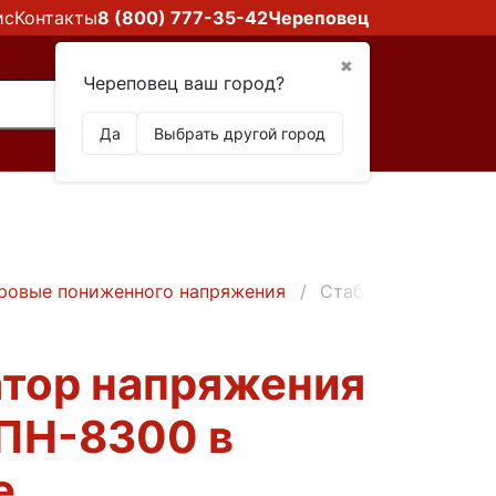
ис
Контакты
8 (800) 777-35-42
Череповец
✖
Череповец ваш город?
Да
Выбрать другой город
ровые пониженного напряжения
Стабилизатор напр
атор напряжения
ПН-8300 в
е