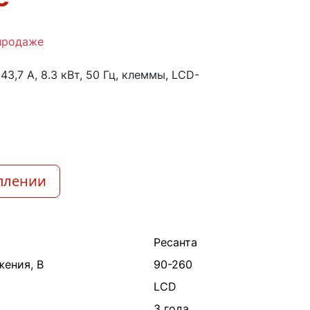
продаже
43,7 А, 8.3 кВт, 50 Гц, клеммы, LCD-
плении
Ресанта
жения, В
90-260
LCD
3 года