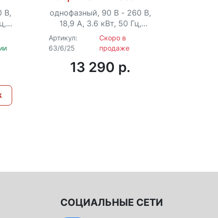
СПН-3600
 В,
однофазный, 90 В - 260 В,
однофаз
ц,
18,9 А, 3.6 кВт, 50 Гц,
28,4 
й
клеммы, LCD-дисплей
клем
Артикул:
Скоро в
Артикул:
ии
63/6/25
продаже
63/6/26
13 290 p.
1
к
СОЦИАЛЬНЫЕ СЕТИ