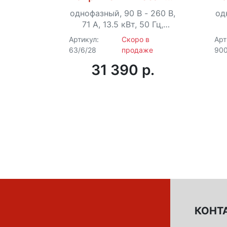
СПН-13500
однофазный, 90 В - 260 В,
од
71 А, 13.5 кВт, 50 Гц,
клеммы, LCD-дисплей
Артикул:
Скоро в
Арт
63/6/28
продаже
900
31 390 p.
КОНТ