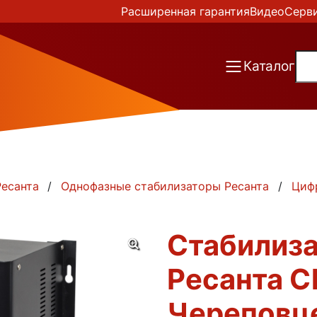
Расширенная гарантия
Видео
Серв
Каталог
есанта
Однофазные стабилизаторы Ресанта
Циф
Стабилиз
Ресанта С
Череповц