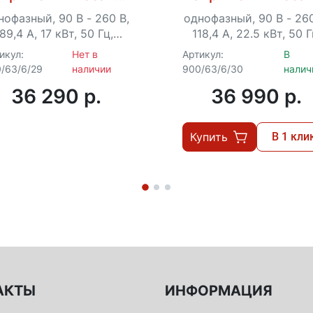
СПН-17000
СПН-22500
нофазный, 90 В - 260 В,
однофазный, 90 В - 260
89,4 А, 17 кВт, 50 Гц,
118,4 А, 22.5 кВт, 50 Г
клеммы, LCD-дисплей
клеммы, LCD-диспле
икул:
Нет в
Артикул:
В
/63/6/29
наличии
900/63/6/30
налич
36 290 p.
36 990 p.
Купить
В 1 кли
АКТЫ
ИНФОРМАЦИЯ