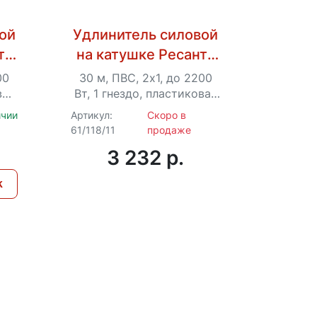
ой
Удлинитель силовой
та
на катушке Ресанта
л.,
СУ-2х1-30/2ВР (с
00
30 м, ПВС, 2х1, до 2200
выкл., 1 розетка,
вая
Вт, 1 гнездо, пластиковая
 с
катушка, IP44
IP44)
ичии
Артикул:
Скоро в
61/118/11
продаже
3 232 p.
к