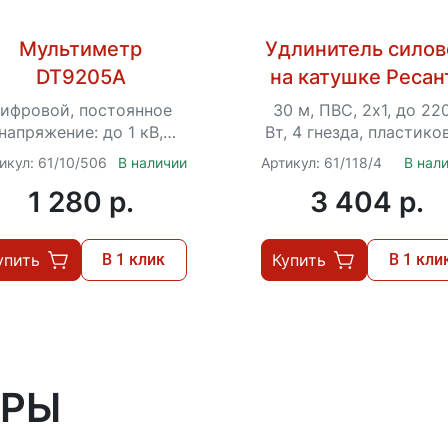
Мультиметр
Удлинитель силов
DT9205A
на катушке Ресан
СУ-2х1-30/2 (с вык
ифровой, постоянное
30 м, ПВС, 2х1, до 22
4 розетки)
напряжение: до 1 кВ,
Вт, 4 гнезда, пластико
ременное: до 750 В, до
катушка, выключатель
икул: 61/10/506
В наличии
Артикул: 61/118/4
В нал
 А, до 200 МОм, до 20
тепловым реле
1 280 p.
3 404 p.
мкФ
упить
В 1 клик
Купить
В 1 кли
АРЫ