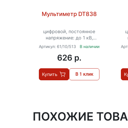
Мультиметр DT838
цифровой, постоянное
ц
напряжение: до 1 кВ,
переменное: до 750 В, до
пе
Артикул: 61/10/513
В наличии
Арт
10 А, до 2000 кОм
20
626 p.
Купить
В 1 клик
К
ПОХОЖИЕ ТОВ