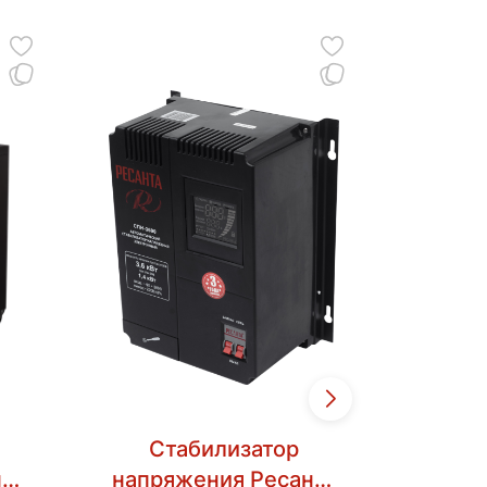
Стабилизатор
Ст
та
напряжения Ресанта
напря