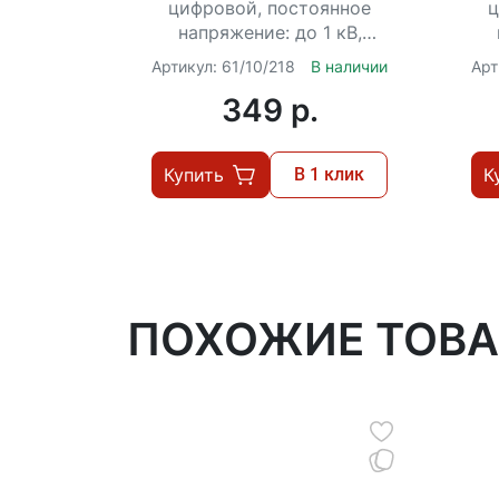
цифровой, постоянное
ц
напряжение: до 1 кВ,
переменное: до 750 В, до
пе
Артикул: 61/10/218
В наличии
Арт
10 А, до 2000 кОм
20
349 p.
Купить
В 1 клик
К
ПОХОЖИЕ ТОВ