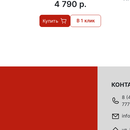
4 790 p.
Купить
В 1 клик
КОНТ
8 (
777
inf
ул.