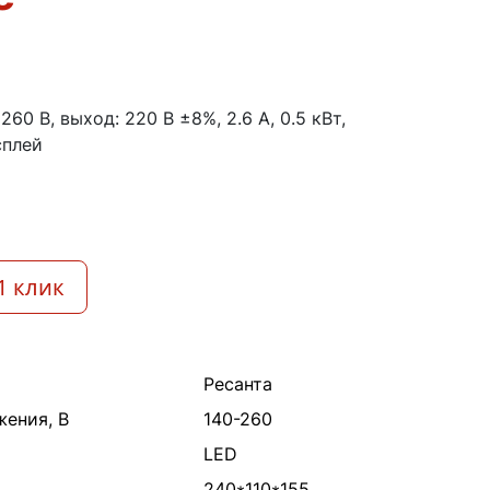
260 В, выход: 220 В ±8%, 2.6 А, 0.5 кВт,
сплей
1 клик
Ресанта
жения, В
140-260
LED
240*110*155