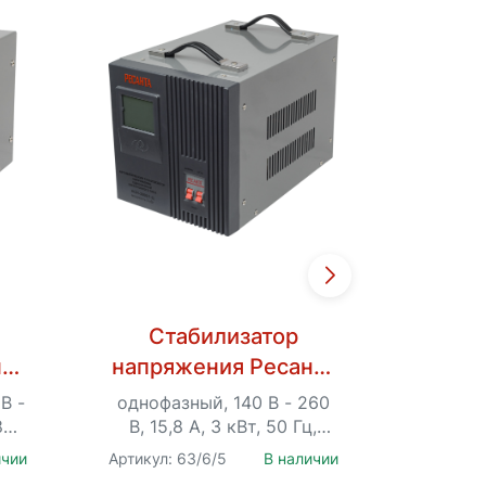
Стабилизатор
Ст
та
напряжения Ресанта
напря
АСН-3000/1-Ц
АС
В -
однофазный, 140 В - 260
однофа
8%,
В, 15,8 А, 3 кВт, 50 Гц,
В, 26
клеммы, LCD-дисплей
клем
ичии
Артикул: 63/6/5
В наличии
Артикул:
лей