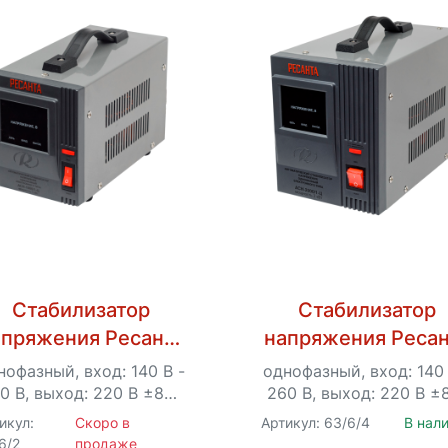
Стабилизатор
Стабилизатор
апряжения Ресанта
напряжения Ресан
АСН-1000/1-Ц
АСН-2000/1-Ц
нофазный, вход: 140 В -
однофазный, вход: 140 
0 В, выход: 220 В ±8%,
260 В, выход: 220 В ±
5.3 А, 1 кВт, 50 Гц,
10,5 А, 2 кВт, 50 Гц,
икул:
Скоро в
Артикул: 63/6/4
В нал
зеток - 1, LED дисплей
розеток – 1, LED-дисп
6/2
продаже