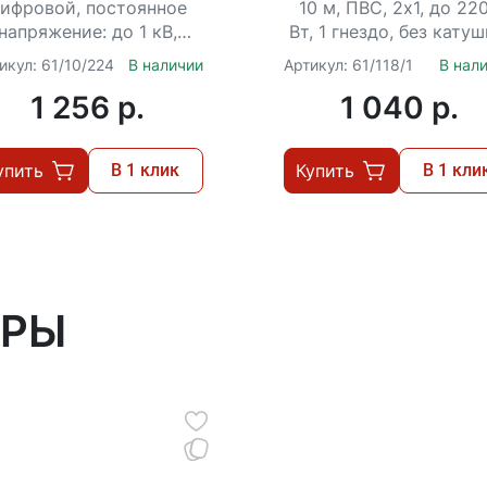
СУ-2х1-10/0 (IP4
ифровой, постоянное
10 м, ПВС, 2х1, до 22
напряжение: до 1 кВ,
Вт, 1 гнездо, без катуш
ременное: до 750 В, до
IP44
икул: 61/10/224
В наличии
Артикул: 61/118/1
В нал
 А, до 200 МОм, до 20
1 256 p.
1 040 p.
мкФ
упить
В 1 клик
Купить
В 1 кли
АРЫ