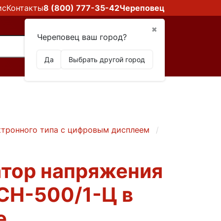
ис
Контакты
8 (800) 777-35-42
Череповец
✖
Череповец ваш город?
Да
Выбрать другой город
ктронного типа с цифровым дисплеем
Стабилизатор
атор напряжения
СН-500/1-Ц в
е