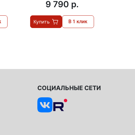
9 790 p.
1
к
Купить
В 1 клик
Купит
СОЦИАЛЬНЫЕ СЕТИ