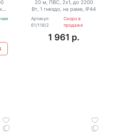
4)
СУ-2х1-20/1 (IP44)
00
20 м, ПВС, 2х1, до 2200
ки,
Вт, 1 гнездо, на раме, IP44
ичии
Артикул:
Скоро в
61/118/2
продаже
1 961 p.
к