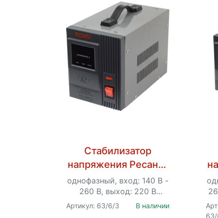
Стабилизатор
напряжения Ресанта
н
АСН-1500/1-Ц
однофазный, вход: 140 В -
од
260 В, выход: 220 В
26
±8%,7.9 А, 1.5 кВт, 50 Гц,
Артикул: 63/6/3
В наличии
Арт
розеток - 1, LED-дисплей
ро
63/