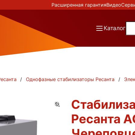
Расширенная гарантия
Видео
Серв
Каталог
есанта
Однофазные стабилизаторы Ресанта
Эле
Стабилиз
Ресанта А
Череповц