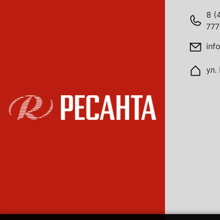
8 (
777
inf
ул.