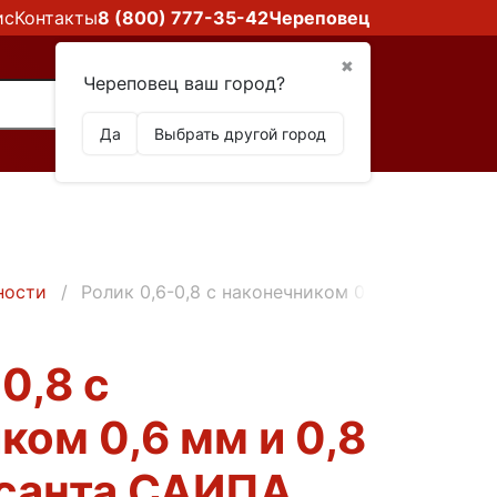
ис
Контакты
8 (800) 777-35-42
Череповец
✖
Череповец ваш город?
Да
Выбрать другой город
ности
Ролик 0,6-0,8 с наконечником 0,6 мм и 0,8 м
0,8 с
ком 0,6 мм и 0,8
есанта САИПА