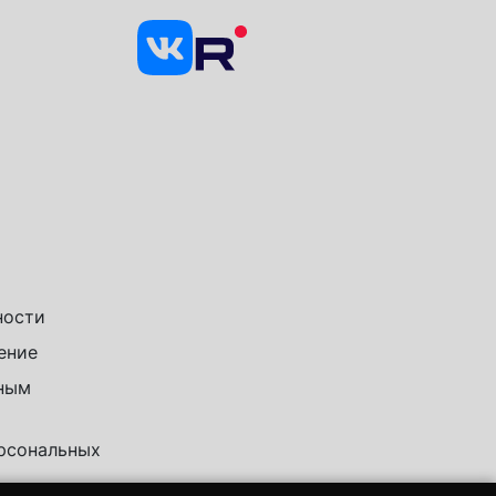
ности
ение
чным
ерсональных