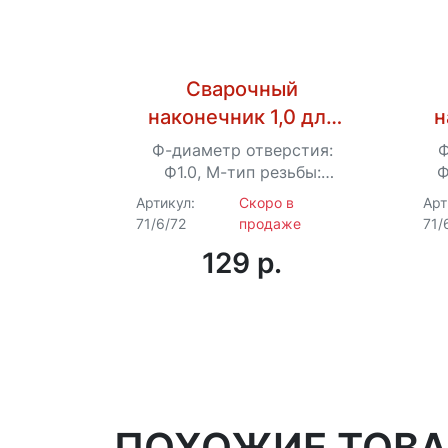
Сварочный
наконечник 1,0 для
н
сварки AL (для
Ф-диаметр отверстия:
Ф
проволоки 0,8) для
п
Ф1.0, М-тип резьбы:
Ф
M6*28
Ресанта САИПА-250
Р
Артикул:
Скоро в
Арт
71/6/72
продаже
71/
129 p.
ПОХОЖИЕ ТОВ