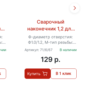
Сварочный
ля
наконечник 1,2 для
нако
сварки AL (для
св
я:
Ф-диаметр отверстия:
Ф-диа
ля
проволоки 1,0) для
пров
ы:
Ф1.0/1.2, М-тип резьбы:
Ф0.8
M6*25
00
Ресанта САИПА-200,
Ресан
ичии
Артикул: 71/6/67
В наличии
Артикул:
71/6/66
220, 220, 350
129 p.
к
Купить
В 1 клик