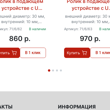
олик в подающем
Ролик в подающ
устройстве с U
устройстве с U
канавкой для AL
канавкой для A
ешний диаметр: 30 мм,
внешний диаметр: 30 
,8/1,0 для Ресанта
1,0/1,2 для Ресан
внутренний: 10 мм,
внутренний: 10 мм,
толщина: 10 мм
толщина: 10 мм
САИПА-200, 220,
САИПА-200,220,2
икул: 71/6/62
В наличии
Артикул: 71/6/63
В нал
220
860 p.
970 p.
упить
В 1 клик
Купить
В 1 кли
АКТЫ
ИНФОРМАЦИЯ