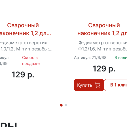
Сварочный
Сварочный
аконечник 1,2 для
наконечник 1,2 д
сварки AL (для
сварки AL (для
-диаметр отверстия:
Ф-диаметр отверсти
роволоки 1,0) для
проволоки 1,0) д
1.0/1.2, М-тип резьбы:
Ф1,2/1,6, М-тип резьб
M6*45
M6*9*45
есанта САИПА-250
Ресанта САИПА-5
икул:
Скоро в
Артикул: 71/6/68
В нал
6/69
продаже
129 p.
129 p.
Купить
В 1 кли
АРЫ