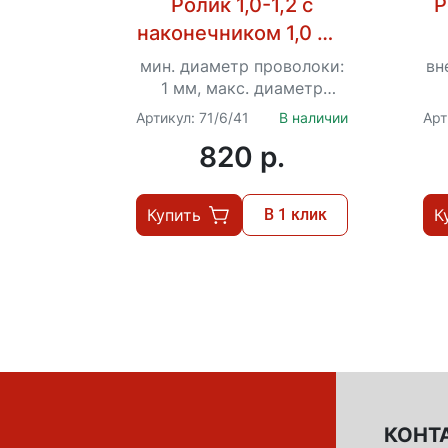
Ролик 1,0-1,2 с
Р
наконечником 1,0 мм
и 1,2 мм для Ресанта
мин. диаметр проволоки:
вн
САИПА серии LSD
0
1 мм, макс. диаметр
проволоки: 1.2 мм
Артикул: 71/6/41
В наличии
Арт
820 p.
Купить
В 1 клик
К
КОНТ