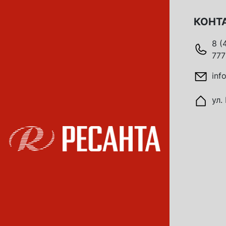
КОНТ
8 (
777
inf
ул.