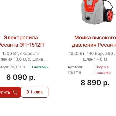
Электропила
Мойка высокого
Ресанта ЭП-1512П
давления Ресант
МР-140
1500 Вт, скорость
1650 Вт, 140 Бар, 360 л
ления 13.6 м/с, шина -
шланг – 8 м
.5 см, шаг цепи - 3/8",
икул: 70/10/10
В наличии
Артикул:
Скоро в
втоматическая смазка
70/8/19
продаже
6 090 p.
8 890 p.
упить
В 1 клик