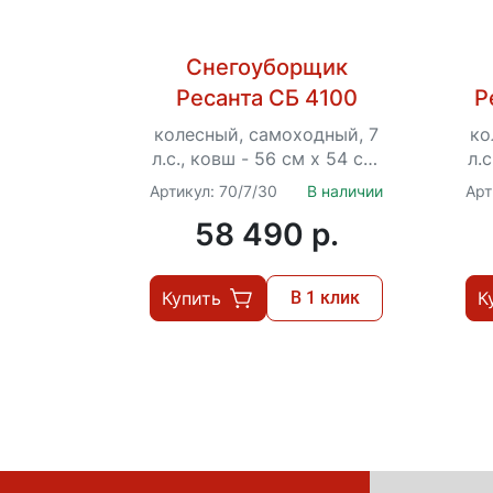
Снегоуборщик
Ресанта СБ 4100
Р
колесный, самоходный, 7
ко
л.с., ковш - 56 см x 54 см,
л.с
5 вперед / 2 назад,
Артикул: 70/7/30
В наличии
Арт
ручной стартер
58 490 p.
Купить
В 1 клик
К