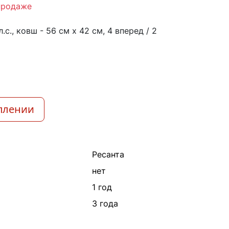
продаже
с., ковш - 56 см x 42 см, 4 вперед / 2
плении
Ресанта
нет
1 год
3 года