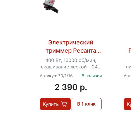
Электрический
триммер Ресанта
ЭТ-450
400 Вт, 10000 об/мин,
скашивание леской - 240
пи
мм, Ø – 1.2 мм, 1.4 кг
30
Артикул: 70/1/16
В наличии
Арт
а
2 390 p.
Купить
В 1 клик
К