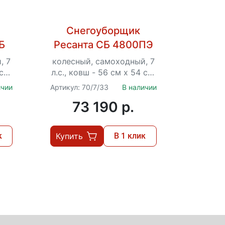
Снегоуборщик
Б
Ресанта СБ 4800ПЭ
, 7
колесный, самоходный, 7
 см,
л.с., ковш - 56 см x 54 см,
6 вперед / 2 назад,
ичии
Артикул: 70/7/33
В наличии
ара
стартер от сети 220 В,...
73 190 p.
к
Купить
В 1 клик