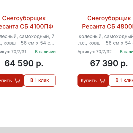
Снегоуборщик
Снегоуборщик
есанта СБ 4100ПФ
Ресанта СБ 4800
лесный, самоходный, 7
колесный, самоходный
., ковш - 56 см x 54 см,
л.с., ковш - 56 см x 54
6 вперед / 2 назад,
5 вперед / 2 назад,
икул: 70/7/31
В наличии
Артикул: 70/7/32
В нал
ручной стартер, фара
стартер от АКБ 12 В, ф
64 590 p.
67 390 p.
упить
В 1 клик
Купить
В 1 кли