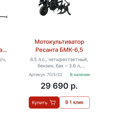
Мотокультиватор
а
Ресанта БМК-6,5
/ч,
6.5 л.с., четырехтактный,
бензин, бак – 3.6 л,
ширина – 85 см
Артикул: 70/5/32
В наличии
29 690 p.
Купить
В 1 клик