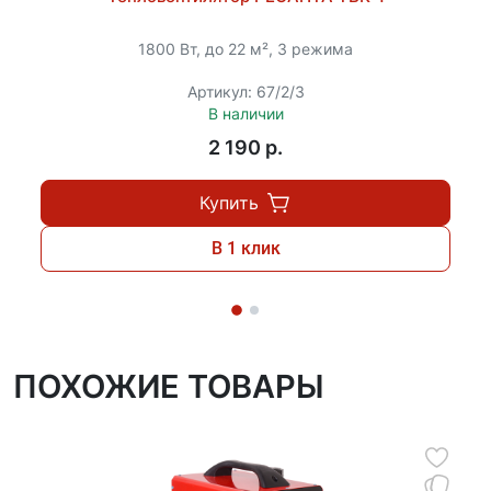
не включается автоматически после
восстановления питания, что повышает надежность
1800 Вт, до 22 м², 3 режима
эксплуатации и минимизирует вероятность
неконтролируемого запуска. Скорость прогрева
Артикул: 67/2/3
помещения поражает: тепловые потоки
В наличии
распространяются равномерно и эффективно,
2 190 p.
позволяя достичь желаемого уровня тепла за
минимальное время.
Купить
Использование дизельного топлива обеспечивает
В 1 клик
экономичный режим работы и длительное
функционирование на одном баке, что особенно
актуально при длительных периодах непрерывного
обогрева.
ПОХОЖИЕ ТОВАРЫ