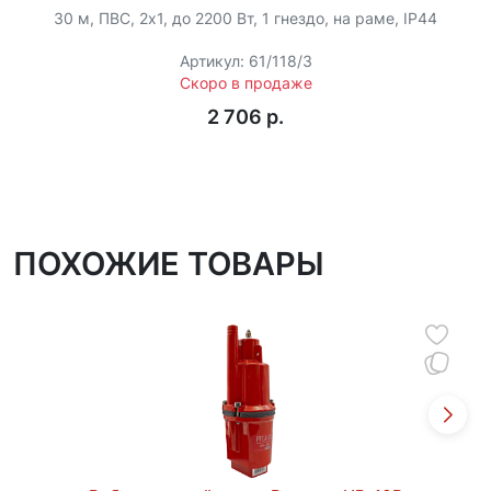
и ремонтных работ, обеспечивая длительный срок
30 м, ПВС, 2х1, до 2200 Вт, 1 гнездо, на раме, IP44
службы без особых хлопот и затрат.
Артикул: 61/118/3
Данная модель не оснащена функцией
Скоро в продаже
термозащиты, однако, из-за верхнего забора, насос
2 706 p.
будет постоянно находиться в воде и охлаждаться.
ПОХОЖИЕ ТОВАРЫ