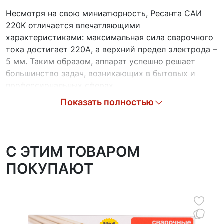
Несмотря на свою миниатюрность, Ресанта САИ
220K отличается впечатляющими
характеристиками: максимальная сила сварочного
тока достигает 220А, а верхний предел электрода –
5 мм. Таким образом, аппарат успешно решает
большинство задач, возникающих в бытовых и
профессиональных сферах.
Показать полностью
Для защиты основных компонентов от перегрева
аппарат оснащен продуманной системой
вентиляции и функцией автоматического
отключения при достижении критически высоких
C ЭТИМ ТОВАРОМ
температур. Такой подход гарантирует длительный
ПОКУПАЮТ
срок службы и стабильность работы устройства
даже в сложных условиях эксплуатации.
Модель САИ 220K создана с учетом требований
современных потребителей, предпочитающих
продукцию с минимальным потреблением